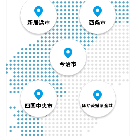
新居浜市
西条市
今治市
四国中央市
ほか愛媛県全域